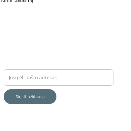
ndis ir patikimą 
GAUKITE ASMENINIUS PASIŪLYMUS IR NUOLAIDAS
Įveskite savo el. paštą
Siųsti užklausą