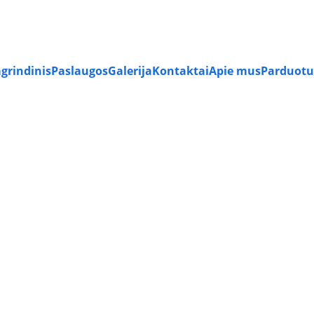
PRAMONINIŲ GRINDŲ ĮRENGIMO PASLAUGOS VISOJE LIETUVOJE
grindinis
Paslaugos
Galerija
Kontaktai
Apie mus
Parduotu
 verta rinktis epoksidines gr
4/4/2025
1 min read