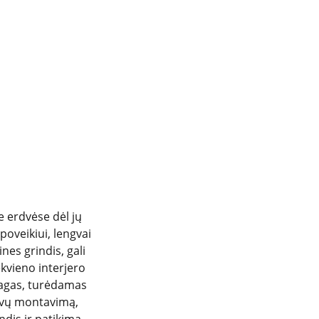
 erdvėse dėl jų 
oveikiui, lengvai 
nes grindis, gali 
ekvieno interjero 
iagas, turėdamas 
tyvų montavimą, 