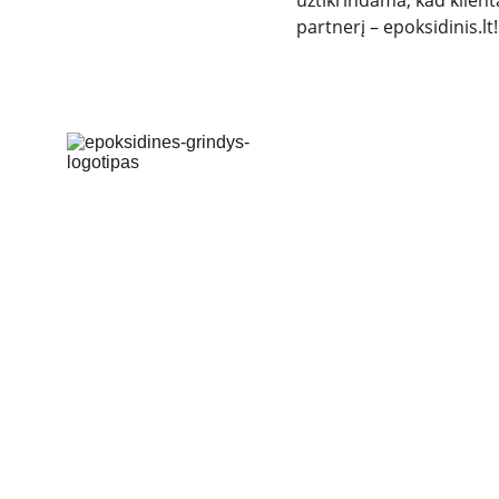
užtikrindama, kad klienta
partnerį – epoksidinis.lt!
Patvarios epoksidinės, poliuretaninės, 
akmens kilimo grindys jūsų erdvėms.
© 2024. All rights reserved GKS GROUP.