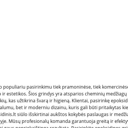
o populiariu pasirinkimu tiek pramoninėse, tiek komercinėse
ir estetikos. Šios grindys yra atsparios cheminių medžiagų p
ių, kas užtikrina švarą ir higieną. Klientai, pasirinkę epoksidi
alumu, bet ir moderniu dizainu, kuris gali būti pritaikytas ki
idinis.lt siūlo išskirtinai aukštos kokybės paslaugas ir medž
rityje. Mūsų profesionalų komanda garantuoja greitą ir efek