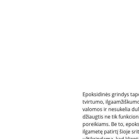
Epoksidinės grindys tap
tvirtumo, ilgaamžiškumo 
valomos ir nesukelia dulk
džiaugtis ne tik funkcion
poreikiams. Be to, epoks
ilgametę patirtį šioje s