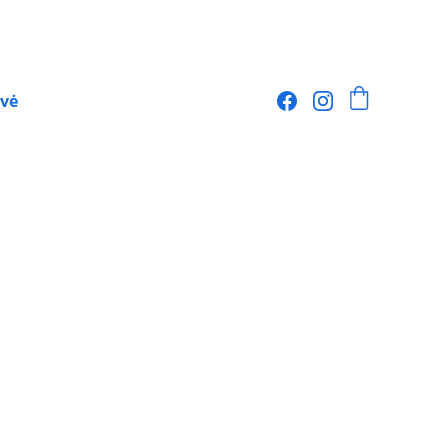
vė
indis?