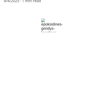
4/4/2025
1 min read
Patvarios epoksidinės, poliuretaninės, 
akmens kilimo grindys jūsų erdvėms.
NEMOKAMA KONSULTACIJA
info@epoksidinis.lt
(+370) 608 73792
GAUKITE ASMENINIUS PASIŪLYMUS IR 
NUOLAIDAS